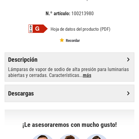
N.º artículo:
100213980
EAN:
MPN:
4008321356048
nav-e70/super/4y
Hoja de datos del producto (PDF)
Recordar
Descripción
Lámparas de vapor de sodio de alta presión para luminarias
abiertas y cerradas. Características...
más
Descargas
¡Le asesoraremos con mucho gusto!