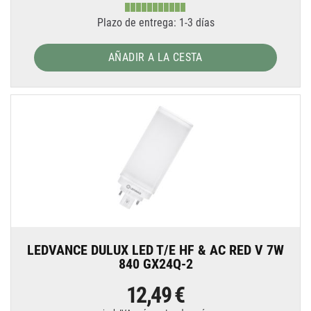
Plazo de entrega: 1-3 días
AÑADIR A LA CESTA
LEDVANCE DULUX LED T/E HF & AC RED V 7W
840 GX24Q-2
12,49 €