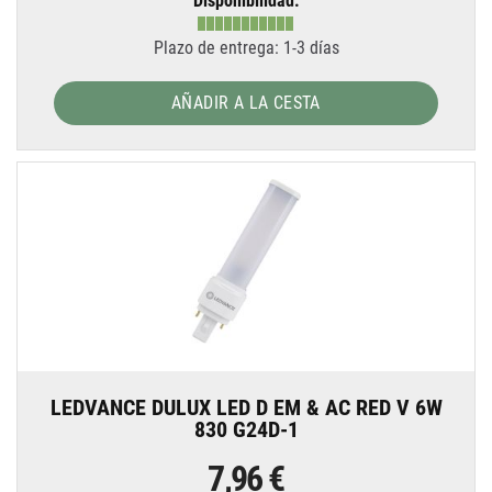
Disponibilidad:
Plazo de entrega: 1-3 días
AÑADIR A LA CESTA
LEDVANCE DULUX LED D EM & AC RED V 6W
830 G24D-1
7,96 €