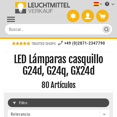
Leuchtmitt
+49 (0)2871-2347790
TRUSTED SHOPS
LED Lámparas casquillo
G24d, G24q, GX24d
80
Artículos
Filtro