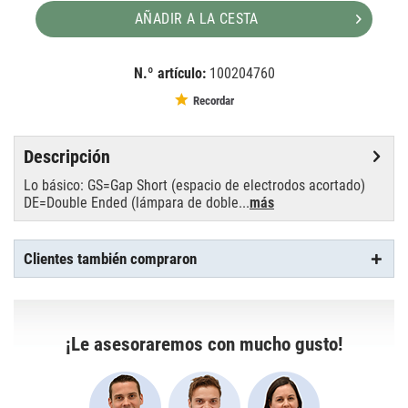
AÑADIR A LA CESTA
N.º artículo:
100204760
EAN:
MPN:
4008321182197
19585
Recordar
Descripción
Lo básico: GS=Gap Short (espacio de electrodos acortado)
DE=Double Ended (lámpara de doble...
más
Clientes también compraron
¡Le asesoraremos con mucho gusto!