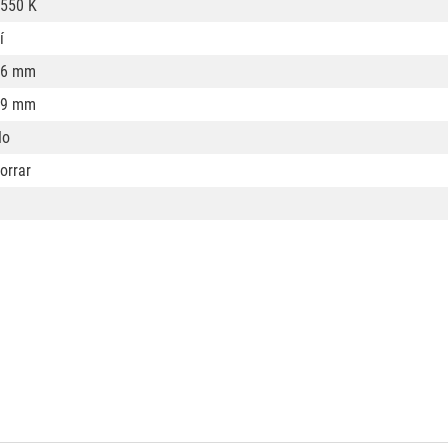
550 K
í
96 mm
19 mm
No
orrar