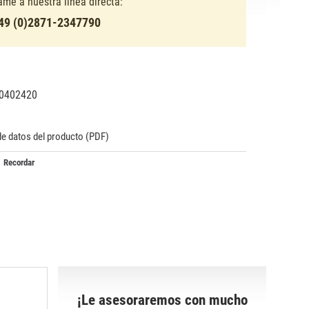
lame a nuestra línea directa:
49 (0)2871-2347790
0402420
02338
815
de datos del producto (PDF)
Recordar
¡Le asesoraremos con mucho