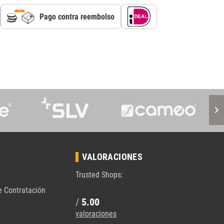
Pago contra reembolso
VALORACIONES
Trusted Shops:
e Contratación
/
5.00
valoraciones