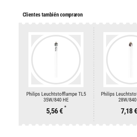
Clientes también compraron
Philips Leuchtstofflampe TL5
Philips Leuchtst
35W/840 HE
28W/840
*
5,56 €
7,18 