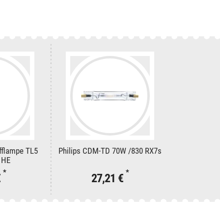
offlampe TL5
Philips CDM-TD 70W /830 RX7s
 HE
*
*
€
27,21 €