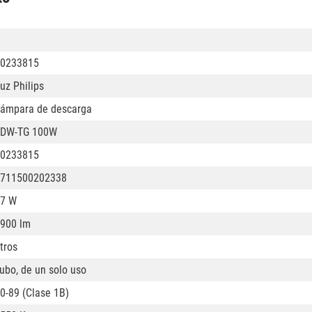
0233815
uz Philips
ámpara de descarga
SDW-TG 100W
0233815
711500202338
7 W
900 lm
tros
ubo, de un solo uso
0-89 (Clase 1B)