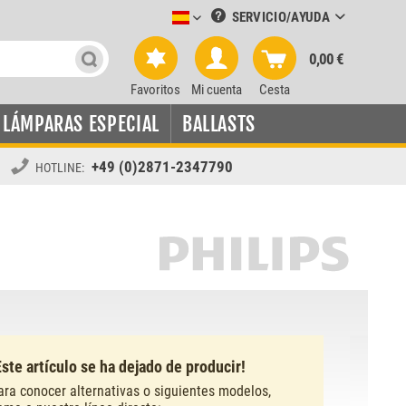
SERVICIO/AYUDA
Leuchtmittel-Verkauf spanisch
0,00 €
Favoritos
Mi cuenta
Cesta
LÁMPARAS ESPECIAL
BALLASTS
+49 (0)2871-2347790
HOTLINE:
Este artículo se ha dejado de producir!
ara conocer alternativas o siguientes modelos,