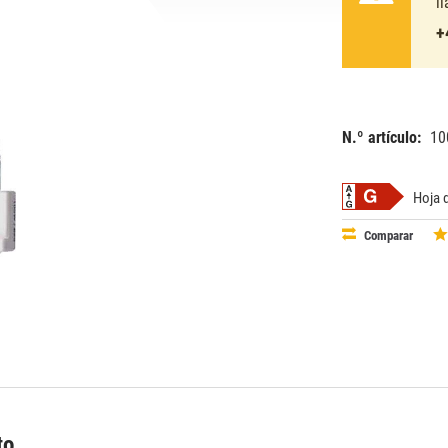
l
+
N.º artículo:
10
EAN:
MPN:
87115002
03-20233
Hoja 
Comparar
to