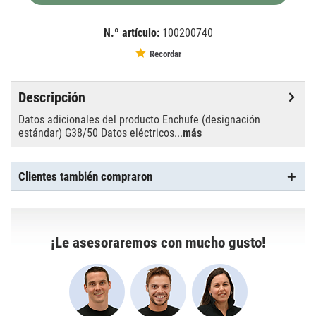
N.º artículo:
100200740
EAN:
MPN:
4052899129573
OS64805
Recordar
Descripción
Datos adicionales del producto Enchufe (designación
estándar) G38/50 Datos eléctricos...
más
Clientes también compraron
¡Le asesoraremos con mucho gusto!