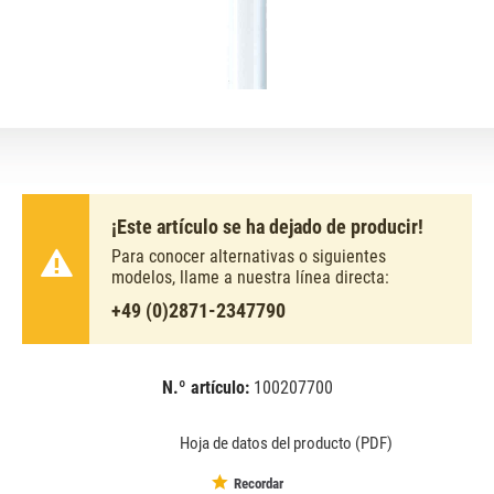
¡Este artículo se ha dejado de producir!
Para conocer alternativas o siguientes
modelos, llame a nuestra línea directa:
+49 (0)2871-2347790
N.º artículo:
100207700
EAN:
MPN:
4050300446066
02-446066
Hoja de datos del producto (PDF)
Recordar