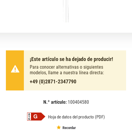
¡Este artículo se ha dejado de producir!
Para conocer alternativas o siguientes
modelos, llame a nuestra línea directa:
+49 (0)2871-2347790
N.º artículo:
100404580
EAN:
MPN:
8711500643186
643186
Hoja de datos del producto (PDF)
Recordar