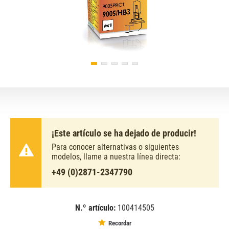
¡Este artículo se ha dejado de producir!
Para conocer alternativas o siguientes
modelos, llame a nuestra línea directa:
+49 (0)2871-2347790
N.º artículo:
100414505
EAN:
MPN:
8711500246899
1013001323
Recordar