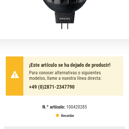
¡Este artículo se ha dejado de producir!
Para conocer alternativas o siguientes
modelos, llame a nuestra línea directa:
+49 (0)2871-2347790
N.º artículo:
100420285
EAN:
MPN:
8718696735428
735428
Recordar