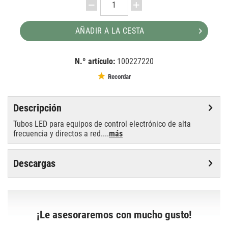
AÑADIR A LA CESTA
N.º artículo:
100227220
EAN:
MPN:
4058075138124
4058075138124
Recordar
Descripción
Tubos LED para equipos de control electrónico de alta
frecuencia y directos a red....
más
Descargas
¡Le asesoraremos con mucho gusto!