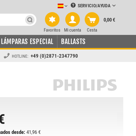
SERVICIO/AYUDA
Leuchtmittel-Verkauf spanisch
0,00 €
Favoritos
Mi cuenta
Cesta
LÁMPARAS ESPECIAL
BALLASTS
+49 (0)2871-2347790
HOTLINE:
€
nados desde:
41,96 €