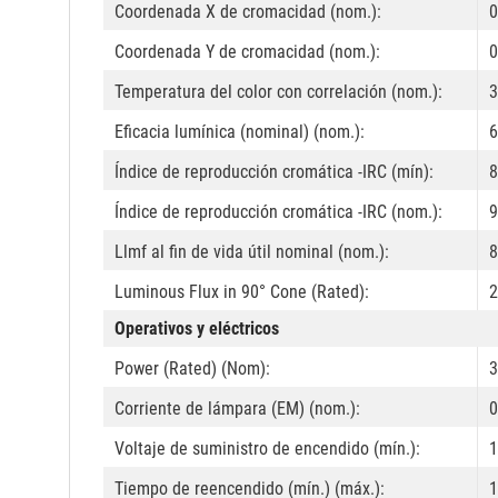
Coordenada X de cromacidad (nom.):
0
Coordenada Y de cromacidad (nom.):
0
Temperatura del color con correlación (nom.):
3
Eficacia lumínica (nominal) (nom.):
6
Índice de reproducción cromática -IRC (mín):
8
Índice de reproducción cromática -IRC (nom.):
9
Llmf al fin de vida útil nominal (nom.):
8
Luminous Flux in 90° Cone (Rated):
2
Operativos y eléctricos
Power (Rated) (Nom):
3
Corriente de lámpara (EM) (nom.):
0
Voltaje de suministro de encendido (mín.):
1
Tiempo de reencendido (mín.) (máx.):
1