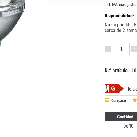
incl. IVA, más
gastos
Disponibilidad:
No disponible; P
cerca de 2 sem
N.º artículo:
10
EAN:
MPN:
87182912
241928
Hoja 
Comparar
Cantidad
De
10