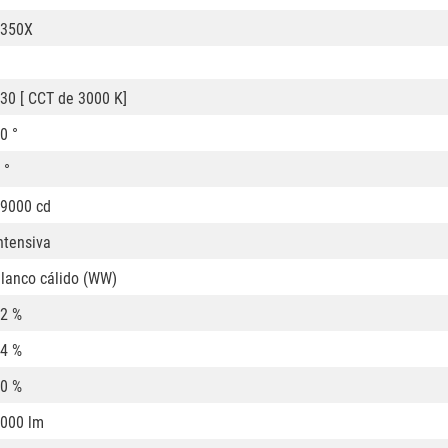
1350X
30 [ CCT de 3000 K]
0 °
 °
9000 cd
ntensiva
lanco cálido (WW)
2 %
4 %
0 %
000 lm