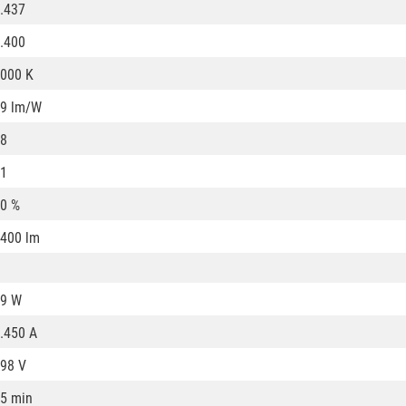
.437
.400
000 K
9 lm/W
8
1
0 %
400 lm
9 W
.450 A
98 V
5 min