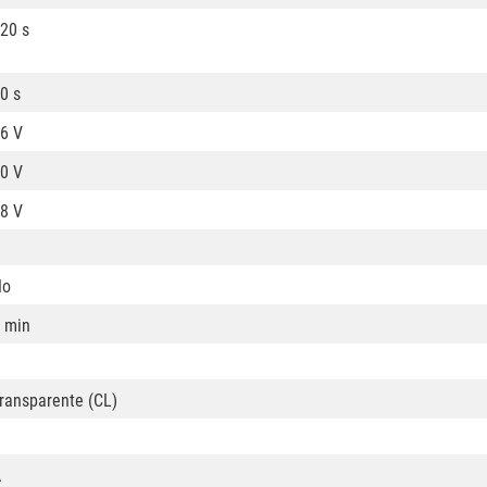
20 s
0 s
6 V
0 V
8 V
No
 min
ransparente (CL)
A