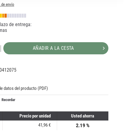
 de envío
lazo de entrega:
anas
AÑADIR A LA CESTA
0412075
41928
de datos del producto (PDF)
Recordar
Precio por unidad
Usted ahorra
41,96 €
2.19 %