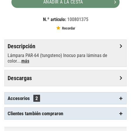
AÑADIR A LA CESTA
N.º artículo:
100801375
EAN:
MPN:
4026397159134
88147206
Recordar
Descripción
Lámpara PAR-64 (tungsteno) Inocuo para láminas de
color....
más
Descargas
Accesorios
2
Clientes también compraron