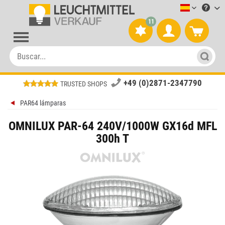
Leuchtmitt
11
+49 (0)2871-2347790
TRUSTED SHOPS
PAR64 lámparas
OMNILUX PAR-64 240V/1000W GX16d MFL
300h T