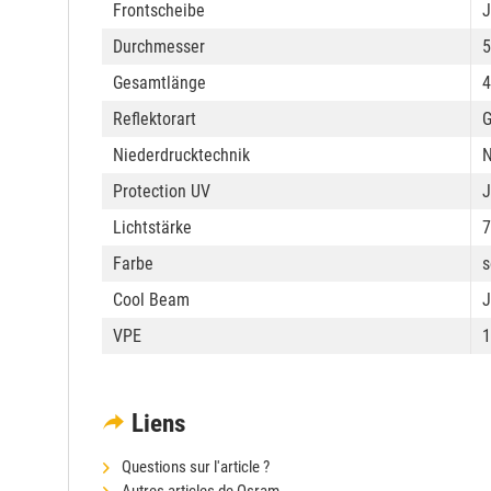
Frontscheibe
J
Durchmesser
Gesamtlänge
Reflektorart
G
Niederdrucktechnik
N
Protection UV
J
Lichtstärke
7
Farbe
s
Cool Beam
J
VPE
1
Liens
Questions sur l'article ?
Autres articles de Osram