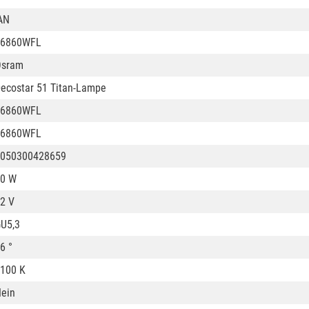
AN
46860WFL
Osram
ecostar 51 Titan-Lampe
46860WFL
46860WFL
050300428659
0 W
2 V
U5,3
6 °
100 K
ein