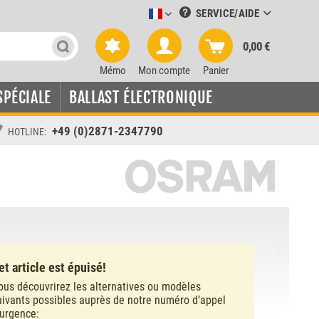
SERVICE/AIDE
Leuchtmittel-Verkauf französisch
0,00 €
Mémo
Mon compte
Panier
SPÉCIALE
BALLAST ÉLECTRONIQUE
+49 (0)2871-2347790
HOTLINE:
et article est épuisé!
ous découvrirez les alternatives ou modèles
uivants possibles auprès de notre numéro d’appel
’urgence: