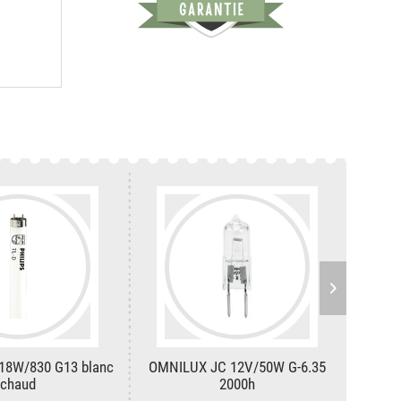
 18W/830 G13 blanc
OMNILUX JC 12V/50W G-6.35
Phili
chaud
2000h
Eli