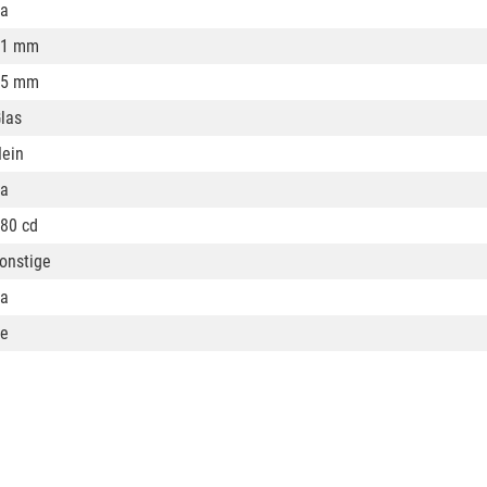
a
51 mm
45 mm
las
ein
a
80 cd
onstige
a
e