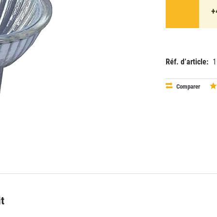
+
Réf. d’article:
1
EAN:
MPN:
40503004
46860wfl
Comparer
it