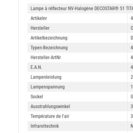
Lampe à réflecteur NV-Halogène DECOSTAR® 51 TIT
Artikelnr
Hersteller
Artikelbezeichnung
D
Typen-Bezeichnung
Hersteller-ArtNr
E.A.N.
4
Lampenleistung
2
Lampenspannung
1
Sockel
G
Ausstrahlungswinkel
3
Température de l'air
3
Infrarottechnik
N