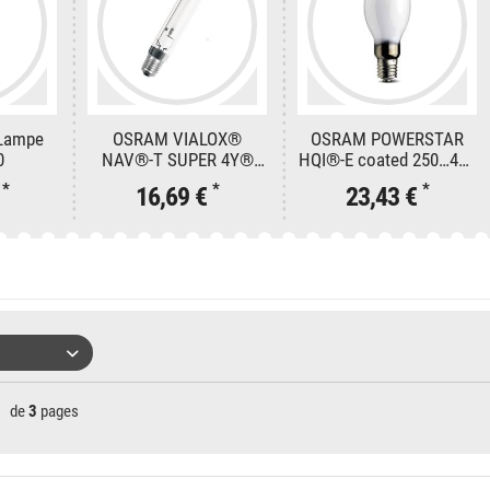
-Lampe
OSRAM VIALOX®
OSRAM POWERSTAR
0
NAV®-T SUPER 4Y®
HQI®-E coated 250…400
50…400 W 250 W SUPER
W 250 W/D PRO
*
*
*
€
16,69 €
23,43 €
4Y
de
3
pages