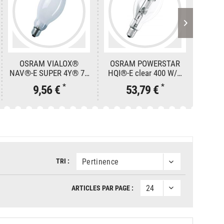
OSRAM VIALOX®
OSRAM POWERSTAR
OS
NAV®-E SUPER 4Y® 70
HQI®-E clear 400 W/N
NAV®-
W SUPER 4Y
CL
*
*
9,56 €
53,79 €
TRI :
ARTICLES PAR PAGE :