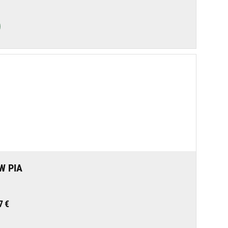
W PIA
7 €