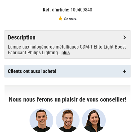
Réf. d’article:
100409840
EAN:
MPN:
8727900938883
938883
Se souv.
Description
Lampe aux halogénures métalliques CDM-T Elite Light Boost
Fabricant Philips Lighting...
plus
Clients ont aussi acheté
Nous nous ferons un plaisir de vous conseiller!