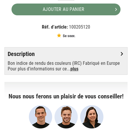
AJOUTER AU PANIER
Réf. d’article:
100205120
EAN:
MPN:
4008321625847
89101910
Se souv.
Description
Bon indice de rendu des couleurs (IRC) Fabriqué en Europe
Pour plus d'informations sur ce...
plus
Nous nous ferons un plaisir de vous conseiller!