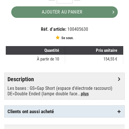
AJOUTER AU PANIER
Réf. d’article:
100405630
EAN:
MPN:
8718291221050
221050
Se souv.
Quantité
Prix unitaire
À partir de
10
154,55 €
Description
Les bases : GS=Gap Short (espace d'électrode raccourci)
DE=Double Ended (lampe double face...
plus
Clients ont aussi acheté