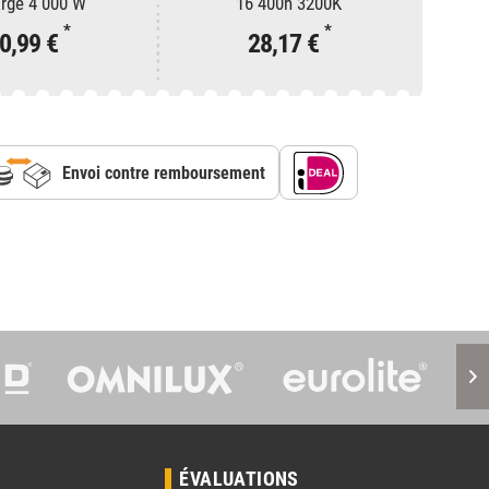
rge 4 000 W
16 400h 3200K
*
*
0,99 €
28,17 €
Envoi contre remboursement
S
ÉVALUATIONS