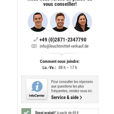
vous conseiller!
+49 (0)2871-2347790
info@leuchtmittel-verkauf.de
Comment nous joindre:
Lu.-Ve.:
08 h – 17 h
Pour consulter les réponses
aux questions les plus
fréquentes, rendez-vous ici:
Service & aide
Envoi gratuit
*
à partir de 69 €