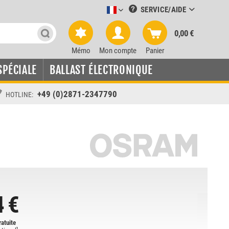
SERVICE/AIDE
Leuchtmittel-Verkauf französisch
0,00 €
Mémo
Mon compte
Panier
SPÉCIALE
BALLAST ÉLECTRONIQUE
+49 (0)2871-2347790
HOTLINE:
4 €
ratuite