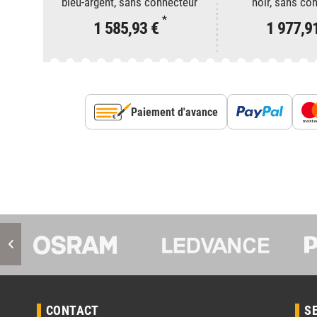
bleu-argent, sans connecteur
noir, sans co
*
1 585,93 €
1 977,9
Paiement d'avance
CONTACT
S