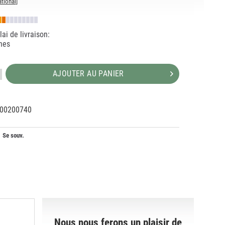
ational
]
ai de livraison:
nes
AJOUTER AU PANIER
00200740
29573
Se souv.
Nous nous ferons un plaisir de