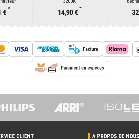
nnecteur
3200K
décha
*
*
1 €
14,90 €
32
Facture
Paiement en espèces
ERVICE CLIENT
A PROPOS DE NOU