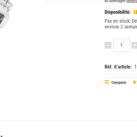
en Allemagne [
Intern
Disponibilité:
Pas en stock; Dél
environ 2 semai
Réf. d’article:
1
EAN:
MPN:
40528991
OS64805
Comparer