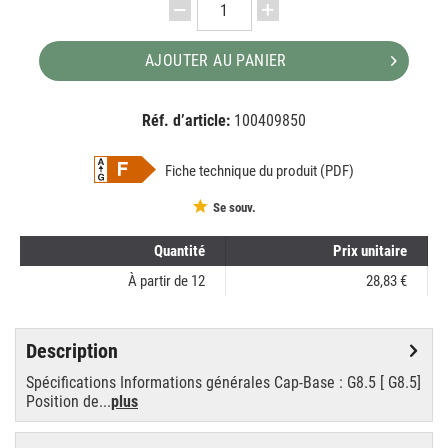
AJOUTER AU PANIER
Réf. d’article:
100409850
EAN:
MPN:
8718291163664
163664
Fiche technique du produit (PDF)
Se souv.
Quantité
Prix unitaire
À partir de
12
28,83 €
Description
Spécifications Informations générales Cap-Base : G8.5 [ G8.5]
Position de...
plus