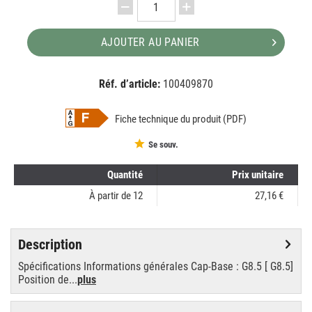
AJOUTER AU PANIER
Réf. d’article:
100409870
EAN:
MPN:
8727900930627
930627
Fiche technique du produit (PDF)
Se souv.
Quantité
Prix unitaire
À partir de
12
27,16 €
Description
Spécifications Informations générales Cap-Base : G8.5 [ G8.5]
Position de...
plus