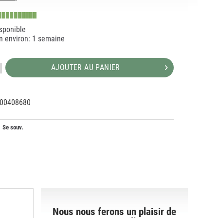
sponible
on environ: 1 semaine
AJOUTER AU PANIER
00408680
30702
R
Se souv.
Nous nous ferons un plaisir de