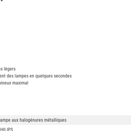
us légers
ment des lampes en quelques secondes
mineux maximal
ampe aux halogénures métalliques
HILIPS