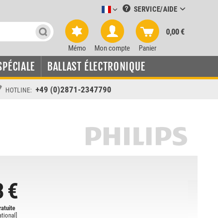
SERVICE/AIDE
Leuchtmittel-Verkauf französisch
0,00 €
Mémo
Mon compte
Panier
SPÉCIALE
BALLAST ÉLECTRONIQUE
+49 (0)2871-2347790
HOTLINE:
3 €
ratuite
ational
]