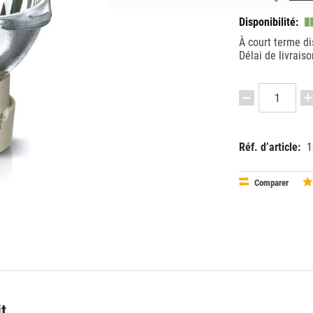
Disponibilité:
À court terme di
Délai de livrais
Réf. d’article:
1
EAN:
MPN:
87279009
PHMSD5
Comparer
it