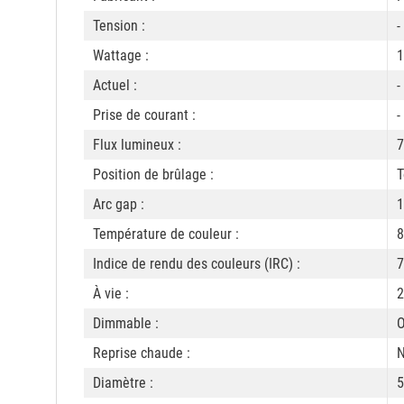
Tension :
-
Wattage :
1
Actuel :
-
Prise de courant :
-
Flux lumineux :
7
Position de brûlage :
T
Arc gap :
Température de couleur :
8
Indice de rendu des couleurs (IRC) :
7
À vie :
2
Dimmable :
O
Reprise chaude :
Diamètre :
5