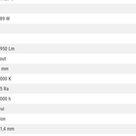
89 W
950 Lm
out
1 mm
000 K
5 Ra
000 h
ui
Non
1,4 mm