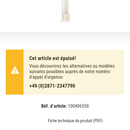
Cet article est épuisé!
Vous découvrirez les alternatives ou modèles
suivants possibles auprès de notre numéro
d’appel d’urgence:
+49 (0)2871-2347790
Réf. d’article:
100406550
EAN:
MPN:
8711500706683
03-70668340
Fiche technique du produit (PDF)