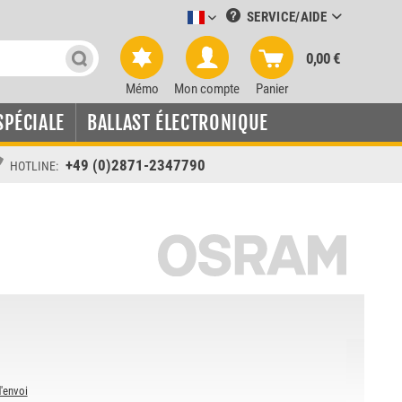
SERVICE/AIDE
Leuchtmittel-Verkauf französisch
0,00 €
Mémo
Mon compte
Panier
SPÉCIALE
BALLAST ÉLECTRONIQUE
+49 (0)2871-2347790
HOTLINE:
d'envoi