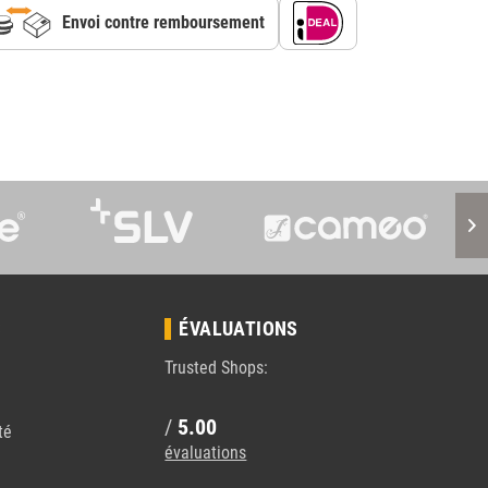
Envoi contre remboursement
S
ÉVALUATIONS
Trusted Shops:
/
5.00
té
évaluations