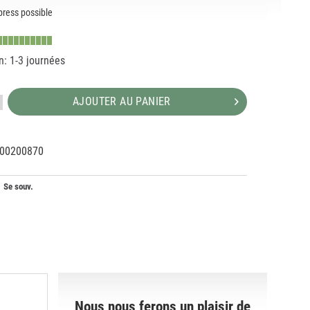
ress possible
n: 1-3 journées
AJOUTER AU PANIER
00200870
58221
Se souv.
Nous nous ferons un plaisir de