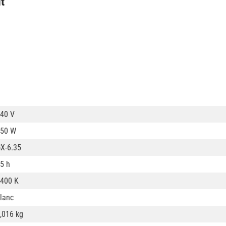
it
40 V
50 W
X-6.35
5 h
400 K
lanc
,016 kg