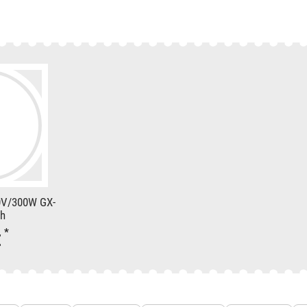
V/300W GX-
5h
*
€