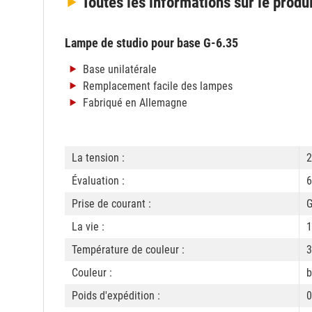
Toutes les informations
sur le produ
Lampe de studio pour base G-6.35
Base unilatérale
Remplacement facile des lampes
Fabriqué en Allemagne
La tension :
2
Évaluation :
6
Prise de courant :
G
La vie :
1
Température de couleur :
3
Couleur :
b
Poids d'expédition :
0