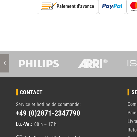
Paiement d'avance
CONTACT
S
Com
Service et hotline de commande:
+49 (0)2871-2347790
Pai
Livr
Lu.-Ve.:
08 h – 17 h
Reto