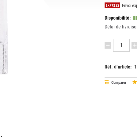
Envoi exp
Disponibilité:
Délai de livraiso
Réf. d’article:
1
EAN:
MPN:
40528991
OS64540
Comparer