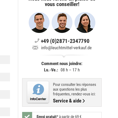
vous conseiller!
+49 (0)2871-2347790
info@leuchtmittel-verkauf.de
Comment nous joindre:
Lu.-Ve.:
08 h – 17 h
Pour consulter les réponses
aux questions les plus
fréquentes, rendez-vous ici:
Service & aide
Envoi gratuit
*
à partir de 69 €