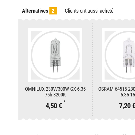
Alternatives
Clients ont aussi acheté
2
OMNILUX 230V/300W GX-6.35
OSRAM 64515 230
75h 3200K
6.35 1
*
4,50 €
7,20 