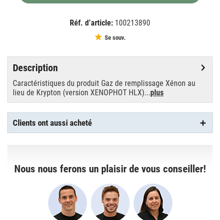
Réf. d’article:
100213890
EAN:
MPN:
4008321107091
107091
Se souv.
Description
Caractéristiques du produit Gaz de remplissage Xénon au
lieu de Krypton (version XENOPHOT HLX)...
plus
Clients ont aussi acheté
Nous nous ferons un plaisir de vous conseiller!