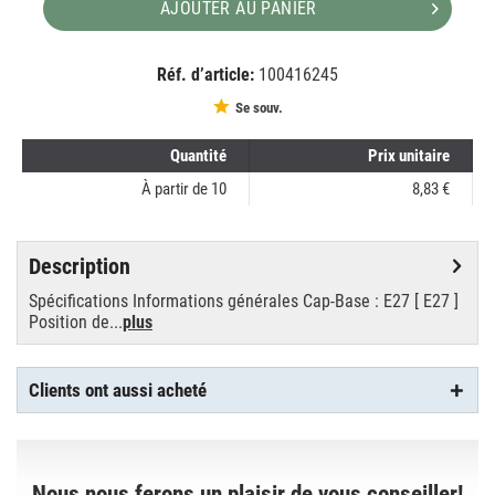
AJOUTER AU PANIER
Réf. d’article:
100416245
EAN:
MPN:
8711500575234
575234
Se souv.
Quantité
Prix unitaire
À partir de
10
8,83 €
Description
Spécifications Informations générales Cap-Base : E27 [ E27 ]
Position de...
plus
Clients ont aussi acheté
Nous nous ferons un plaisir de vous conseiller!