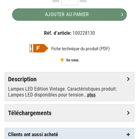
AJOUTER AU PANIER
Réf. d’article:
100228130
EAN:
MPN:
4058075290815
290815
Fiche technique du produit (PDF)
Se souv.
Description
Lampes LED Edition Vintage. Caractéristiques produit:
Lampes LED disponibles pour tension...
plus
Téléchargements
Clients ont aussi acheté