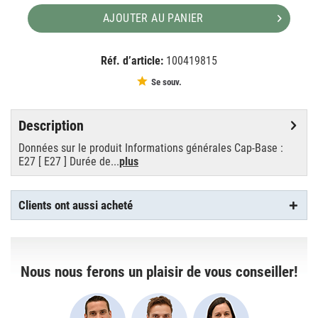
AJOUTER AU PANIER
Réf. d’article:
100419815
EAN:
MPN:
8718696768105
768105
Se souv.
Description
Données sur le produit Informations générales Cap-Base :
E27 [ E27 ] Durée de...
plus
Clients ont aussi acheté
Nous nous ferons un plaisir de vous conseiller!