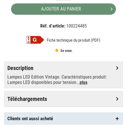
AJOUTER AU PANIER
Réf. d’article:
100224485
EAN:
MPN:
4058075092136
092136
Fiche technique du produit (PDF)
Se souv.
Description
Lampes LED Edition Vintage. Caractéristiques produit:
Lampes LED disponibles pour tension...
plus
Téléchargements
Clients ont aussi acheté