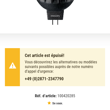
Cet article est épuisé!
Vous découvrirez les alternatives ou modèles
suivants possibles auprès de notre numéro
d’appel d’urgence:
+49 (0)2871-2347790
Réf. d’article:
100420285
EAN:
MPN:
8718696735428
735428
Se souv.