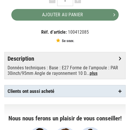
AJOUTER AU PANIER
Réf. d’article:
100412085
EAN:
MPN:
8718291241966
241966
Se souv.
Description
Données techniques : Base : E27 Forme de l'ampoule : PAR
30inch/95mm Angle de rayonnement 10 D...
plus
Clients ont aussi acheté
Nous nous ferons un plaisir de vous conseiller!