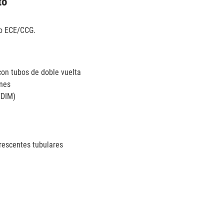
to
to ECE/CCG.
con tubos de doble vuelta
ines
/DIM)
rescentes tubulares