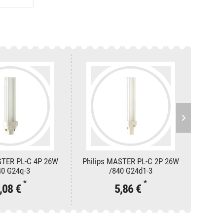
STER PL-C 4P 26W
Philips MASTER PL-C 2P 26W
OSRAM
40 G24q-3
/840 G24d1-3
*
*
,08 €
5,86 €