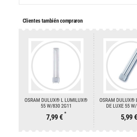
Clientes también compraron
OSRAM DULUX® L LUMILUX®
OSRAM DULUX® 
55 W/830 2G11
DE LUXE 55 W/
*
7,99 €
5,99 