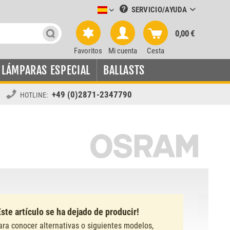
SERVICIO/AYUDA
Leuchtmittel-Verkauf spanisch
0,00 €
Favoritos
Mi cuenta
Cesta
LÁMPARAS ESPECIAL
BALLASTS
+49 (0)2871-2347790
HOTLINE:
Este artículo se ha dejado de producir!
ara conocer alternativas o siguientes modelos,