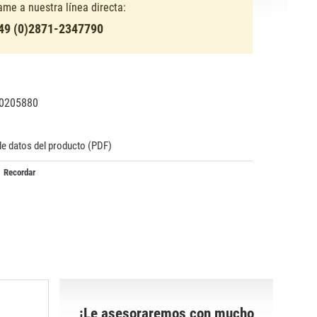
lame a nuestra línea directa:
49 (0)2871-2347790
0205880
95879
9
de datos del producto (PDF)
Recordar
¡Le asesoraremos con mucho