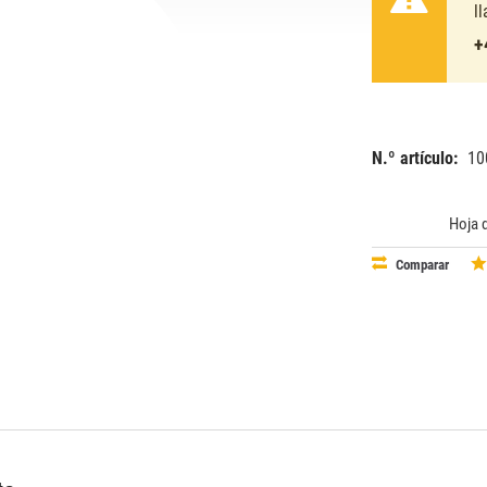
l
+
N.º artículo:
10
EAN:
MPN:
40503002
02-29587
Hoja 
Comparar