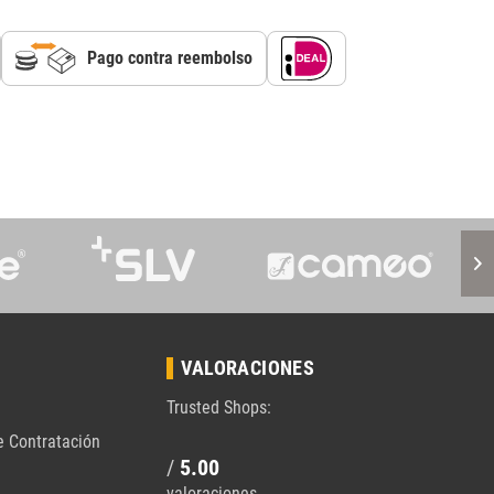
Pago contra reembolso
VALORACIONES
Trusted Shops:
e Contratación
/
5.00
valoraciones