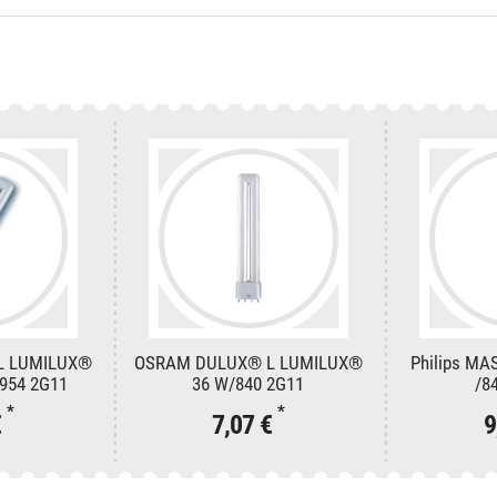
L LUMILUX®
OSRAM DULUX® L LUMILUX®
Philips MA
954 2G11
36 W/840 2G11
/8
*
*
€
7,07 €
9