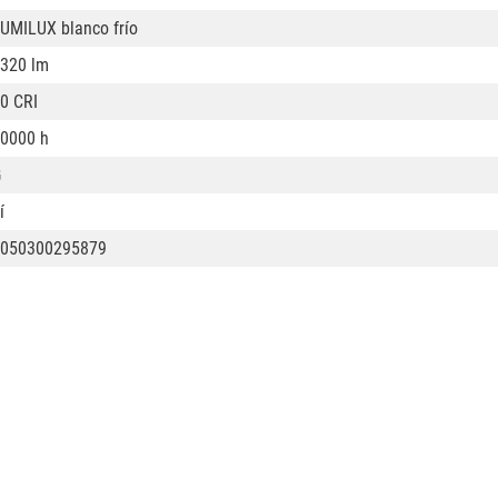
UMILUX blanco frío
320 lm
0 CRI
0000 h
G
í
050300295879