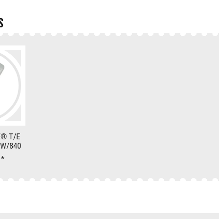
s
® T/E
W/840
*
€