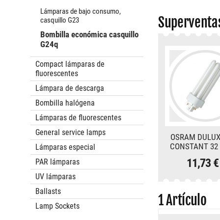
Lámparas de bajo consumo,
Superventa
casquillo G23
Bombilla económica casquillo
G24q
Compact lámparas de
fluorescentes
Lámpara de descarga
Bombilla halógena
Lámparas de fluorescentes
General service lamps
OSRAM DULUX
CONSTANT 32 
Lámparas especial
11,73 
PAR lámparas
UV lámparas
Ballasts
1
Artículo
Lamp Sockets