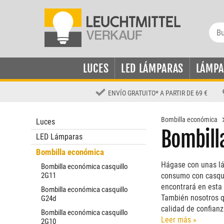
LUCES
LED LÁMPARAS
LÁMPA
ENVÍO GRATUITO
*
A PARTIR DE 69 €
Bombilla económica
Luces
Bombill
LED Lámparas
Bombilla económica
Hágase con unas lá
Bombilla económica casquillo
2G11
consumo con casqui
encontrará en esta
Bombilla económica casquillo
También nosotros q
G24d
calidad de confian
Bombilla económica casquillo
nuestro amplio...
Leer más »
2G10