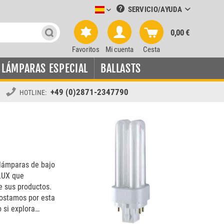
SERVICIO/AYUDA
Leuchtmittel-Verkauf spanisch
0,00 €
Favoritos
Mi cuenta
Cesta
LÁMPARAS ESPECIAL
BALLASTS
+49 (0)2871-2347790
HOTLINE:
 lámparas de bajo
LUX que
e sus productos.
postamos por esta
 si explora