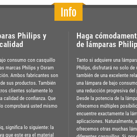
Info
aras Philips y
Haga cómodamente
calidad
de lámparas Phil
bajo consumo con casquillo
Tanto si adquiere una lámp
as marcas Philips y Osram
Philips, disfrutará no solo de
ción. Ambos fabricantes son
también de una excelente rela
d de sus productos. También
una lámpara de bajo consumo 
ros clientes solamente lo
una reducción progresiva del p
a calidad de confianza. Que
Desde la potencia de la lámpar
o lo comprobará usted mismo
ofrecemos múltiples posibili
encuentre exactamente la lám
aplicaciones. Naturalmente, 
 significa lo siguiente: la
ofrecemos otras muchas lám
 ya que este era el material
diferentes casquillos. Si, po