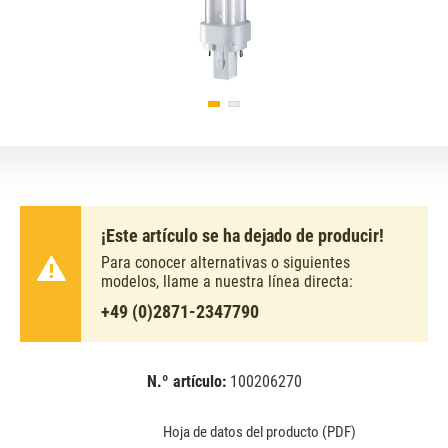
¡Este artículo se ha dejado de producir!
Para conocer alternativas o siguientes
modelos, llame a nuestra línea directa:
+49 (0)2871-2347790
N.º artículo:
100206270
EAN:
MPN:
4050300010595
010595
Hoja de datos del producto (PDF)