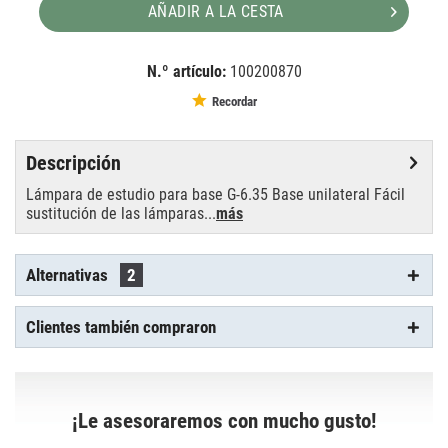
AÑADIR A LA CESTA
N.º artículo:
100200870
EAN:
MPN:
4052899158221
OS64540
Recordar
Descripción
Lámpara de estudio para base G-6.35 Base unilateral Fácil
sustitución de las lámparas...
más
Alternativas
2
Clientes también compraron
¡Le asesoraremos con mucho gusto!