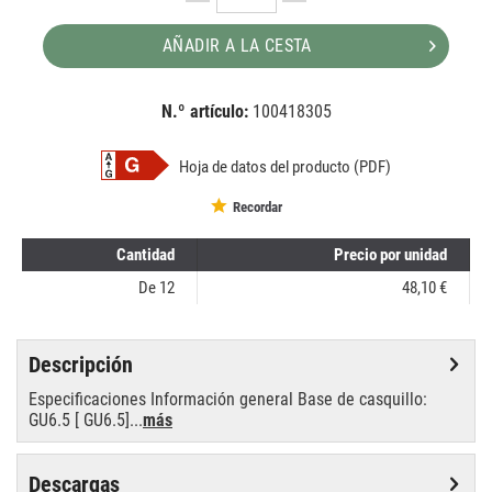
AÑADIR A LA CESTA
N.º artículo:
100418305
EAN:
MPN:
8727900890839
890839
Hoja de datos del producto (PDF)
Recordar
Cantidad
Precio por unidad
De
12
48,10 €
Descripción
Especificaciones Información general Base de casquillo:
GU6.5 [ GU6.5]...
más
Descargas