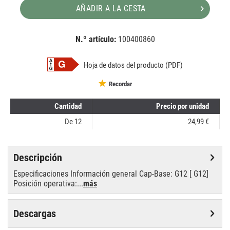
AÑADIR A LA CESTA
N.º artículo:
100400860
EAN:
MPN:
8711500196972
8711500196972
Hoja de datos del producto (PDF)
Recordar
Cantidad
Precio por unidad
De
12
24,99 €
Descripción
Especificaciones Información general Cap-Base: G12 [ G12]
Posición operativa:...
más
Descargas