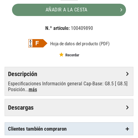
AÑADIR A LA CESTA
N.º artículo:
100409890
EAN:
MPN:
8727900911534
8727900911534
Hoja de datos del producto (PDF)
Recordar
Descripción
Especificaciones Información general Cap-Base: G8.5 [ G8.5]
Posición...
más
Descargas
Clientes también compraron