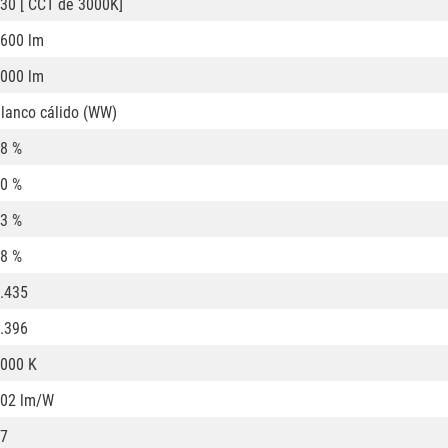
30 [ CCT de 3000K]
600 lm
000 lm
lanco cálido (WW)
8 %
0 %
3 %
8 %
.435
.396
000 K
02 lm/W
7