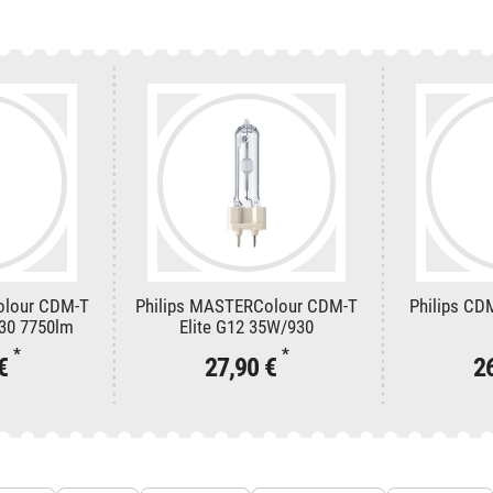
olour CDM-T
Philips MASTERColour CDM-T
Philips CD
930 7750lm
Elite G12 35W/930
*
*
 €
27,90 €
2