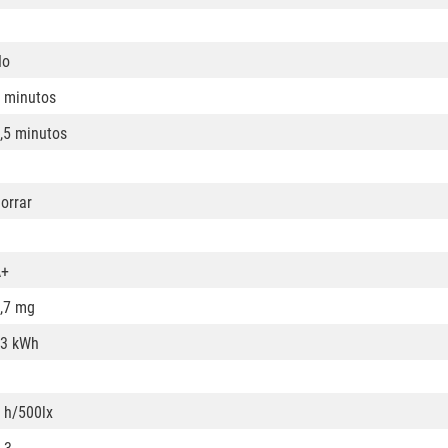
No
 minutos
,5 minutos
orrar
A+
,7 mg
3 kWh
 h/500lx