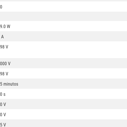
0
9.0 W
 A
98 V
000 V
98 V
5 minutos
0 s
0 V
0 V
5 V