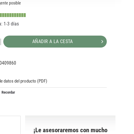
ente posible
: 1-3 días
AÑADIR A LA CESTA
0409860
11497
911497
de datos del producto (PDF)
Recordar
¡Le asesoraremos con mucho