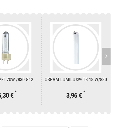
M-T 70W /830 G12
OSRAM LUMILUX® T8 18 W/830
LEDVA
AC M
*
*
6,30 €
3,96 €