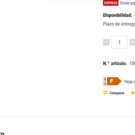
Envío urg
Disponibilidad:
Plazo de entrega
N.º artículo:
10
EAN:
MPN:
87279009
8727900
Hoja 
Comparar
to