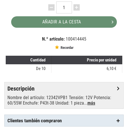
AÑADIR A LA CESTA
N.º artículo:
100414445
EAN:
MPN:
8727900399349
1013001307
Recordar
Cantidad
Precio por unidad
De
10
6,10 €
Descripción
Nombre del artículo: 12342VPB1 Tensión: 12V Potencia:
60/55W Enchufe: P43t-38 Unidad: 1 pieza...
más
Clientes también compraron