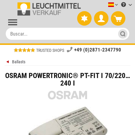
Leuchtmitt
+49 (0)2871-2347790
TRUSTED SHOPS
Ballasts
OSRAM POWERTRONIC® PT-FIT I 70/220…
240 I