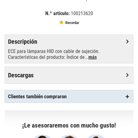
N.º artículo:
100213620
EAN:
MPN:
4008321377685
02-377685
Recordar
Descripción
ECE para lámparas HID con cable de sujeción.
Características del producto: Índice de...
más
Descargas
Clientes también compraron
¡Le asesoraremos con mucho gusto!