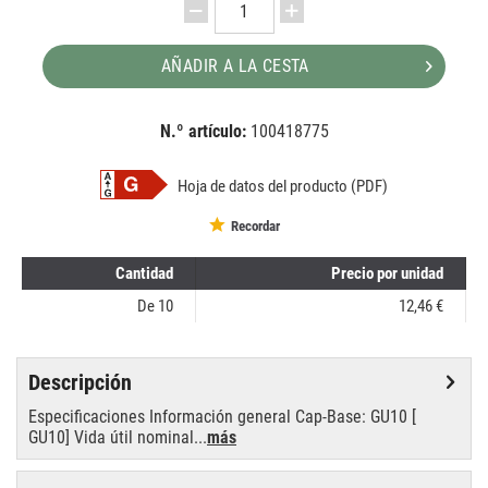
AÑADIR A LA CESTA
N.º artículo:
100418775
EAN:
MPN:
8718696707517
707517
Hoja de datos del producto (PDF)
Recordar
Cantidad
Precio por unidad
De
10
12,46 €
Descripción
Especificaciones Información general Cap-Base: GU10 [
GU10] Vida útil nominal...
más