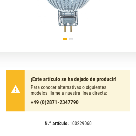
¡Este artículo se ha dejado de producir!
Para conocer alternativas o siguientes
modelos, llame a nuestra línea directa:
+49 (0)2871-2347790
N.º artículo:
100229060
EAN:
MPN:
4058075796652
796652