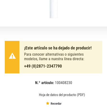
¡Este artículo se ha dejado de producir!
Para conocer alternativas o siguientes
modelos, llame a nuestra línea directa:
+49 (0)2871-2347790
N.º artículo:
100408230
EAN:
MPN:
8711500632258
632258
Hoja de datos del producto (PDF)
Recordar