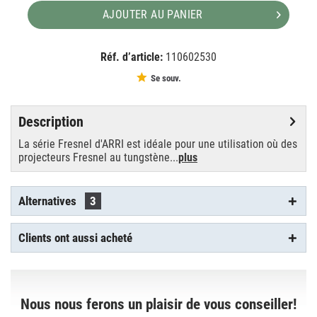
AJOUTER AU PANIER
Réf. d’article:
110602530
EAN:
MPN:
4250595833897
L379200D
Se souv.
Description
La série Fresnel d'ARRI est idéale pour une utilisation où des
projecteurs Fresnel au tungstène...
plus
Alternatives
3
Clients ont aussi acheté
Nous nous ferons un plaisir de vous conseiller!