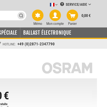
SERVICE/AIDE
Leuchtmittel-Verkauf französisch
0,00 €
Mémo
Mon compte
Panier
SPÉCIALE
BALLAST ÉLECTRONIQUE
+49 (0)2871-2347790
HOTLINE:
0 €
ratuite