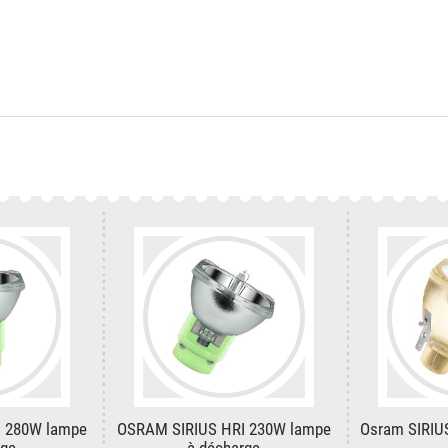
 280W lampe
OSRAM SIRIUS HRI 230W lampe
Osram SIRIU
rge
à décharge