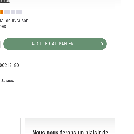
ational
]
ai de livraison:
nes
AJOUTER AU PANIER
00218180
10373
0
Se souv.
Nous nous ferons un plaisir de