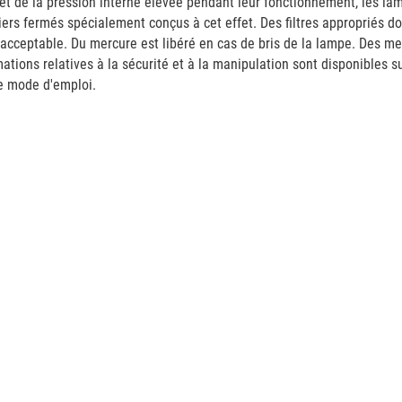
et de la pression interne élevée pendant leur fonctionnement, les la
iers fermés spécialement conçus à cet effet. Des filtres appropriés do
 acceptable. Du mercure est libéré en cas de bris de la lampe. Des m
mations relatives à la sécurité et à la manipulation sont disponibles s
e mode d'emploi.