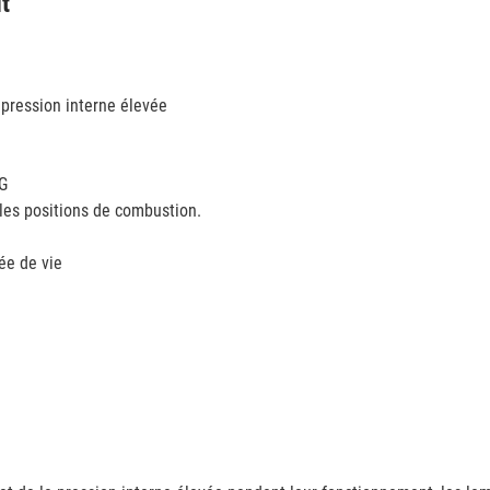
it
 pression interne élevée
CG
les positions de combustion.
ée de vie