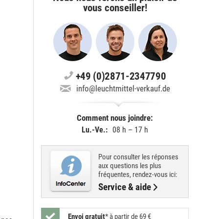
vous conseiller!
+49 (0)2871-2347790
info@leuchtmittel-verkauf.de
Comment nous joindre:
Lu.-Ve.:
08 h – 17 h
Pour consulter les réponses
aux questions les plus
fréquentes, rendez-vous ici:
Service & aide
Envoi gratuit
*
à partir de 69 €