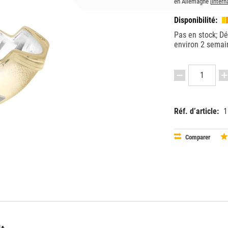
en Allemagne [
Intern
Disponibilité:
Pas en stock; Dél
environ 2 semai
Réf. d’article:
1
EAN:
MPN:
40083218
OSHRI33
Comparer