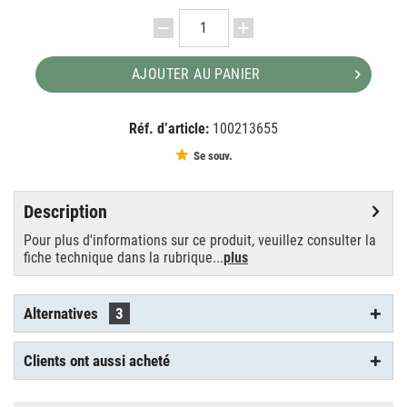
AJOUTER AU PANIER
Réf. d’article:
100213655
EAN:
MPN:
4052899028708
89101933
Se souv.
Description
Pour plus d'informations sur ce produit, veuillez consulter la
fiche technique dans la rubrique...
plus
Alternatives
3
Clients ont aussi acheté