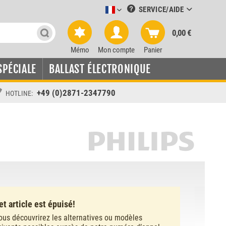
SERVICE/AIDE
Leuchtmittel-Verkauf französisch
0,00 €
Mémo
Mon compte
Panier
SPÉCIALE
BALLAST ÉLECTRONIQUE
+49 (0)2871-2347790
HOTLINE:
et article est épuisé!
ous découvrirez les alternatives ou modèles