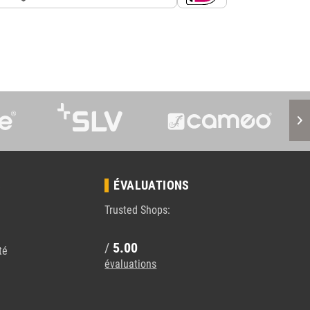
S
ÉVALUATIONS
Trusted Shops:
/
5.00
té
évaluations