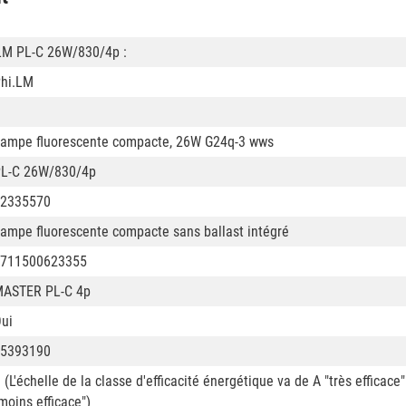
LM PL-C 26W/830/4p :
hi.LM
ampe fluorescente compacte, 26W G24q-3 wws
L-C 26W/830/4p
2335570
ampe fluorescente compacte sans ballast intégré
711500623355
ASTER PL-C 4p
ui
5393190
 (L'échelle de la classe d'efficacité énergétique va de A "très efficace"
moins efficace")