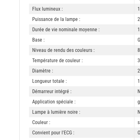
Flux lumineux :
1
Puissance de la lampe :
2
Durée de vie nominale moyenne :
1
Base :
G
Niveau de rendu des couleurs :
8
Température de couleur :
3
Diamètre :
2
Longueur totale :
1
Démarreur intégré :
Application spéciale :
g
Lampe à lumière noire :
Couleur :
s
Convient pour l'ECG :
O