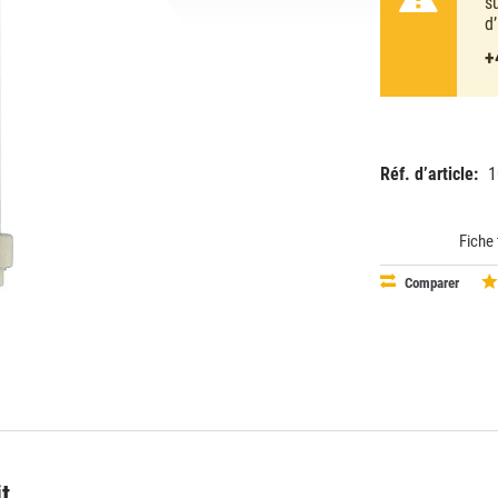
s
d
+
Réf. d’article:
1
EAN:
MPN:
87115006
623355
Fiche
Comparer
it