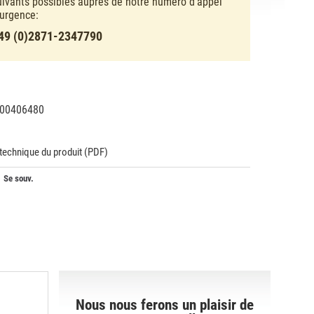
uivants possibles auprès de notre numéro d’appel
’urgence:
49 (0)2871-2347790
00406480
23355
 technique du produit (PDF)
Se souv.
Nous nous ferons un plaisir de