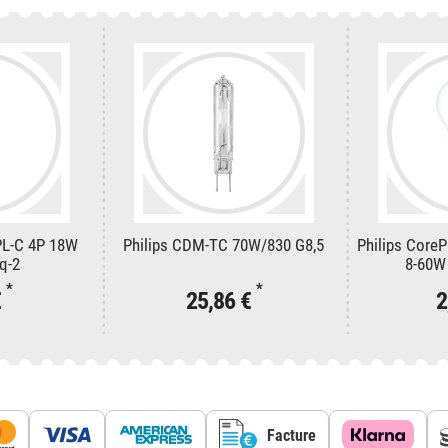
PL-C 4P 18W
Philips CDM-TC 70W/830 G8,5
Philips Core
q-2
8-60W
*
*
€
25,86 €
2
Facture