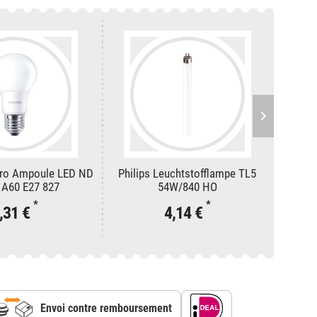
Pro Ampoule LED ND
Philips Leuchtstofflampe TL5
Phi
 A60 E27 827
54W/840 HO
*
*
,31 €
4,14 €
Envoi contre remboursement