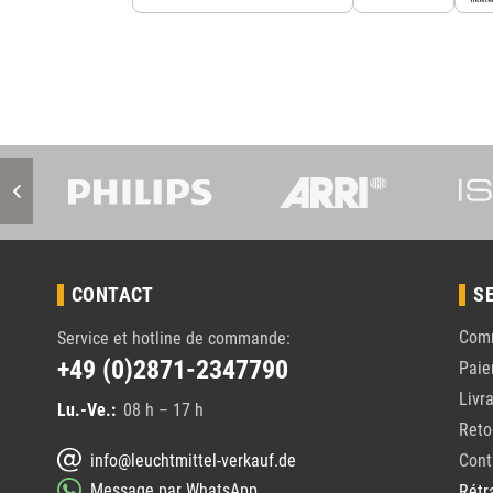
CONTACT
S
Com
Service et hotline de commande:
+49 (0)2871-2347790
Pai
Livr
Lu.-Ve.:
08 h – 17 h
Reto
info@leuchtmittel-verkauf.de
Cont
Message par WhatsApp
Rétr