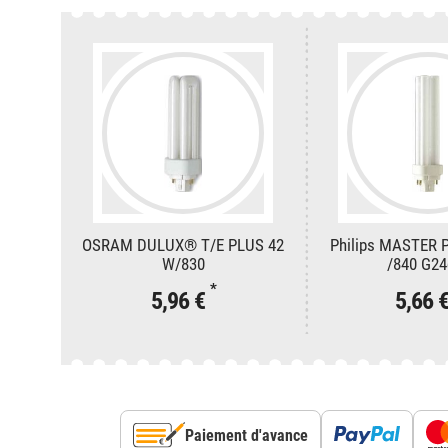
OSRAM DULUX® T/E PLUS 42
Philips MASTER 
W/830
/840 G24
*
5,96 €
5,66 
Paiement d'avance