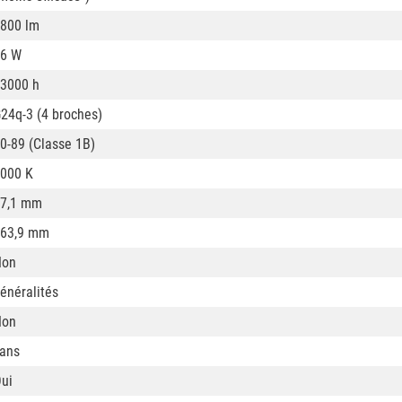
800 lm
6 W
3000 h
24q-3 (4 broches)
0-89 (Classe 1B)
000 K
7,1 mm
63,9 mm
Non
énéralités
Non
ans
ui