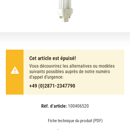
Cet article est épuisé!
Vous découvrirez les alternatives ou modèles
suivants possibles auprès de notre numéro
d’appel d’urgence:
+49 (0)2871-2347790
Réf. d’article:
100406520
EAN:
MPN:
8711500623362
03-62336270
Fiche technique du produit (PDF)