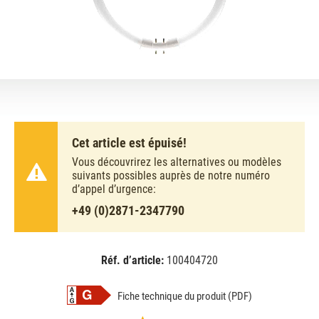
Cet article est épuisé!
Vous découvrirez les alternatives ou modèles
suivants possibles auprès de notre numéro
d’appel d’urgence:
+49 (0)2871-2347790
Réf. d’article:
100404720
EAN:
MPN:
8711500642615
642615
Fiche technique du produit (PDF)