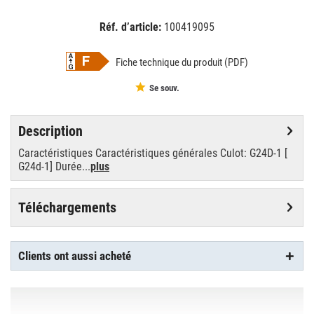
Réf. d’article:
100419095
EAN:
MPN:
8718696706596
706596
Fiche technique du produit (PDF)
Se souv.
Description
Caractéristiques Caractéristiques générales Culot: G24D-1 [
G24d-1] Durée...
plus
Téléchargements
Clients ont aussi acheté